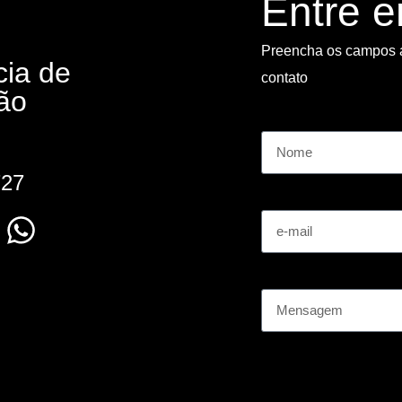
Entre 
Preencha os campos 
cia de
contato
ão
Nome
727
e-mail
Mensagem